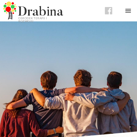
Drabina
OŚRODEK TERAPII I
ROZWOJU
O Ośrodku
Nasi terapeuci
Oferta
Cennik
Aktualności
Kontakt