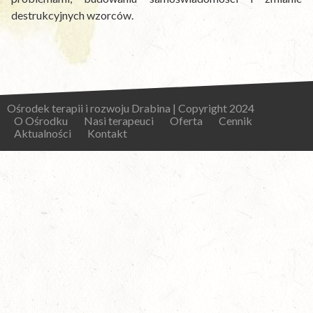
destrukcyjnych wzorców.
Ośrodek terapii i rozwoju Drabina | Copyright 2024
O Ośrodku
Nasi terapeuci
Oferta
Cennik
Aktualności
Kontakt